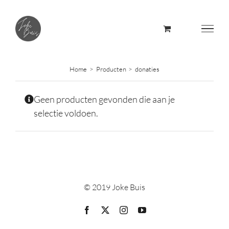
Skip
to
content
Home
Producten
donaties
Geen producten gevonden die aan je
selectie voldoen.
© 2019 Joke Buis
Facebook
X
Instagram
YouTube