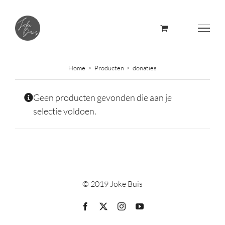
Skip
to
content
Home
Producten
donaties
Geen producten gevonden die aan je
selectie voldoen.
© 2019 Joke Buis
Facebook
X
Instagram
YouTube