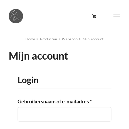
Skip
to
content
Home
Producten
Webshop
Mijn Account
Mijn account
Login
Vereist
Gebruikersnaam of e-mailadres
*