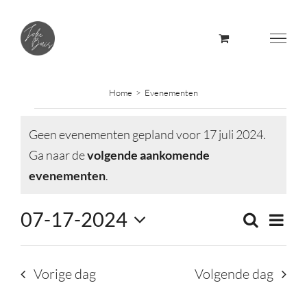
Skip
to
content
Home
Evenementen
Evenementen
Geen evenementen gepland voor 17 juli 2024.
in
Ga naar de
volgende aankomende
Bericht
evenementen
.
17
07-17-2024
Evene
Zoeken
juli
Evene
Dag
weerg
Selecteer
naviga
Zoeke
2024
een
Vorige dag
Volgende dag
datum.
en