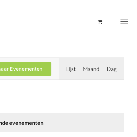
Evenement
Lijst
Maand
Dag
naar Evenementen
weergaven
navigatie
nde evenementen
.