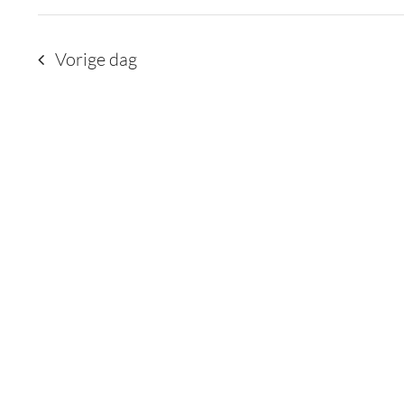
met
keyword.
Vorige dag