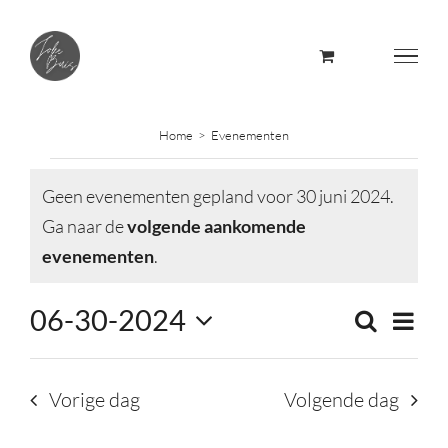
Skip
to
content
Home
Evenementen
Evenementen
Geen evenementen gepland voor 30 juni 2024.
in
Ga naar de
volgende aankomende
Bericht
evenementen
.
30
06-30-2024
Evene
Zoeken
juni
Evene
Dag
weerg
Selecteer
naviga
Zoeke
2024
een
Vorige dag
Volgende dag
datum.
en