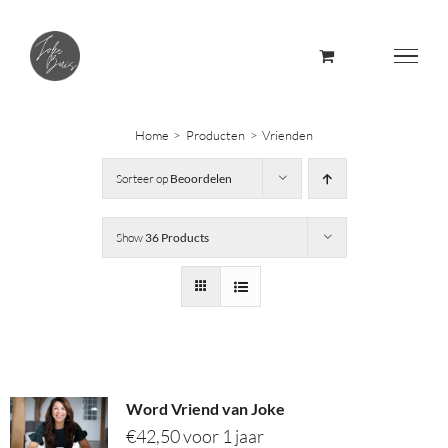
Skip
to
content
Home
Producten
Vrienden
Sorteer op
Beoordelen
Show
36 Products
Word Vriend van Joke
€
42,50
voor 1 jaar