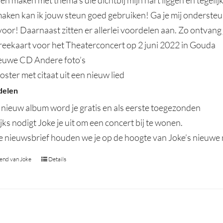
ijven maken met thema’s die dichtbij mijn hart liggen en teg
 maken kan ik jouw steun goed gebruiken! Ga je mij ondersteu
oor! Daarnaast zitten er allerlei voordelen aan. Zo ontvang
reekaart voor het Theaterconcert op 2 juni 2022 in Gouda
ieuwe CD Andere foto’s
oster met citaat uit een nieuw lied
delen
 nieuw album word je gratis en als eerste toegezonden
ijks nodigt Joke je uit om een concert bij te wonen.
e nieuwsbrief houden we je op de hoogte van Joke’s nieuwe
end van Joke
Details