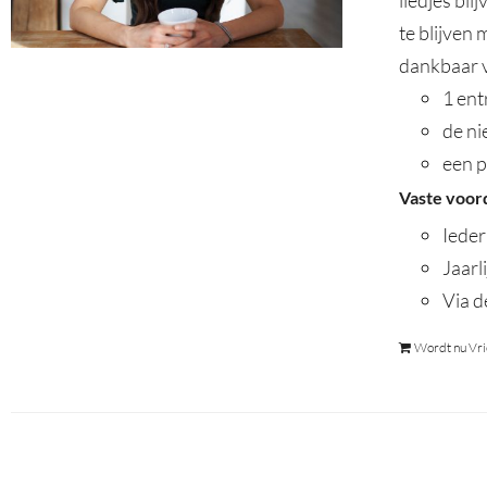
liedjes bl
te blijven
dankbaar v
1 ent
de n
een p
Vaste voor
Ieder
Jaarl
Via d
Wordt nu Vri