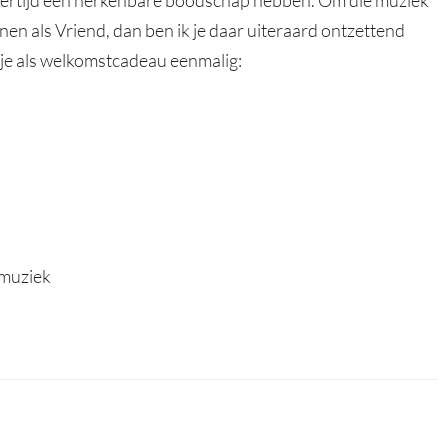
elijkertijd een herkenbare boodschap hebben. Om die muziek
nen als Vriend, dan ben ik je daar uiteraard ontzettend
 je als welkomstcadeau eenmalig:
 muziek