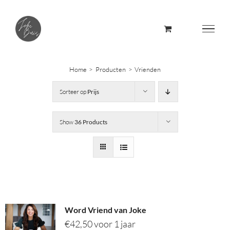
Skip
to
content
Home
Producten
Vrienden
Sorteer op
Prijs
Show
36 Products
Word Vriend van Joke
€
42,50
voor 1 jaar