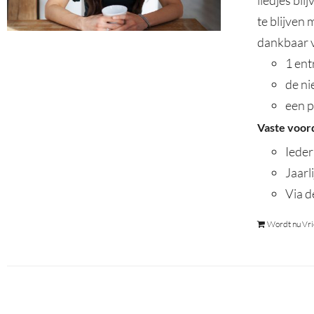
liedjes bl
te blijven
dankbaar v
1 ent
de n
een p
Vaste voor
Ieder
Jaarl
Via d
Wordt nu Vri