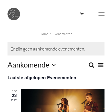
Skip
to
content
Home
Evenementen
Er zijn geen aankomende evenementen.
Aankomende
Evene
Zoeken
Evene
Lijst
weerg
Selecteer
naviga
Zoeke
Laatste afgelopen Evenementen
een
datum.
en
DEC
23
weerge
2025
navigat