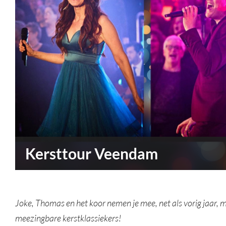
Kersttour Veendam
Joke, Thomas en het koor nemen je mee, net als vorig jaar, m
meezingbare kerstklassiekers!