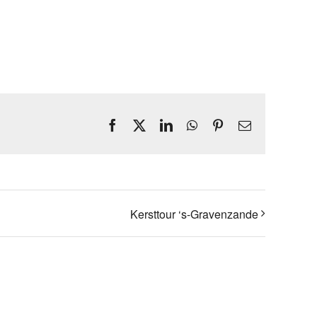
Facebook
X
LinkedIn
WhatsApp
Pinterest
E-
mail
Kersttour ‘s-Gravenzande