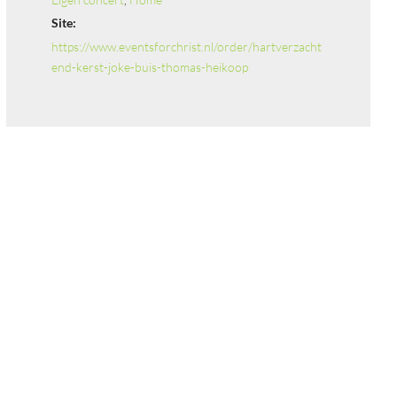
Site:
https://www.eventsforchrist.nl/order/hartverzacht
end-kerst-joke-buis-thomas-heikoop