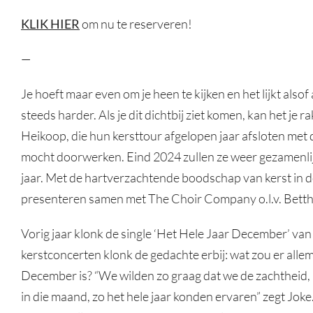
KLIK HIER
om nu te reserveren!
—
Je hoeft maar even om je heen te kijken en het lijkt alsof
steeds harder. Als je dit dichtbij ziet komen, kan het je
Heikoop, die hun kersttour afgelopen jaar afsloten met d
mocht doorwerken. Eind 2024 zullen ze weer gezamenlij
jaar. Met de hartverzachtende boodschap van kerst in 
presenteren samen met The Choir Company o.l.v. Betthi
Vorig jaar klonk de single ‘Het Hele Jaar December’ va
kerstconcerten klonk de gedachte erbij: wat zou er alle
December is? “We wilden zo graag dat we de zachtheid,
in die maand, zo het hele jaar konden ervaren” zegt Jok