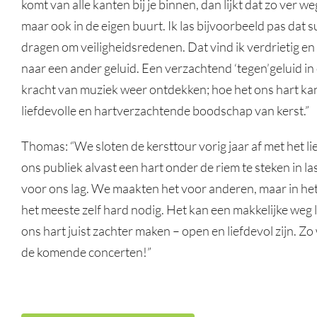
komt van alle kanten bij je binnen, dan lijkt dat zo ver w
maar ook in de eigen buurt. Ik las bijvoorbeeld pas d
dragen om veiligheidsredenen. Dat vind ik verdrietig en 
naar een ander geluid. Een verzachtend ‘tegen’geluid i
kracht van muziek weer ontdekken; hoe het ons hart kan
liefdevolle en hartverzachtende boodschap van kerst.”
Thomas: “We sloten de kersttour vorig jaar af met het li
ons publiek alvast een hart onder de riem te steken in 
voor ons lag. We maakten het voor anderen, maar in het
het meeste zelf hard nodig. Het kan een makkelijke weg l
ons hart juist zachter maken – open en liefdevol zijn. Zo
de komende concerten!”