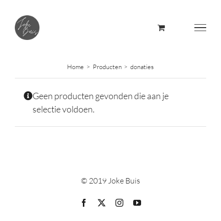
Skip
to
content
Home
Producten
donaties
Geen producten gevonden die aan je
selectie voldoen.
© 2019 Joke Buis
Facebook
X
Instagram
YouTube