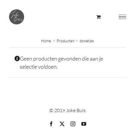
Skip
to
content
Home
Producten
donaties
Geen producten gevonden die aan je
selectie voldoen.
© 2019 Joke Buis
Facebook
X
Instagram
YouTube