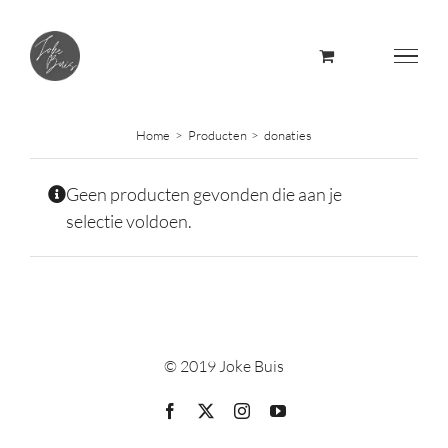
Skip
to
content
Home
Producten
donaties
Geen producten gevonden die aan je
selectie voldoen.
© 2019 Joke Buis
Facebook
X
Instagram
YouTube