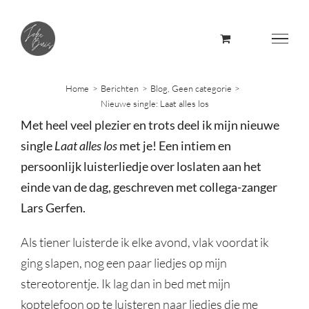
Skip
to
content
Home
Berichten
Blog
Geen categorie
Nieuwe single: Laat alles los
Met heel veel plezier en trots deel ik mijn nieuwe
single
Laat alles los
met je! Een intiem en
persoonlijk luisterliedje over loslaten aan het
einde van de dag, geschreven met collega-zanger
Lars Gerfen.
Als tiener luisterde ik elke avond, vlak voordat ik
ging slapen, nog een paar liedjes op mijn
stereotorentje. Ik lag dan in bed met mijn
koptelefoon op te luisteren naar liedjes die me