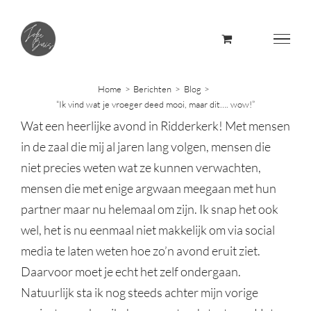
Skip
to
content
Home
Berichten
Blog
“Ik vind wat je vroeger deed mooi, maar dit…. wow!”
Wat een heerlijke avond in Ridderkerk! Met mensen
in de zaal die mij al jaren lang volgen, mensen die
niet precies weten wat ze kunnen verwachten,
mensen die met enige argwaan meegaan met hun
partner maar nu helemaal om zijn. Ik snap het ook
wel, het is nu eenmaal niet makkelijk om via social
media te laten weten hoe zo’n avond eruit ziet.
Daarvoor moet je echt het zelf ondergaan.
Natuurlijk sta ik nog steeds achter mijn vorige