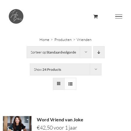
Skip
to
content
Home
Producten
Vrienden
Sorteer op
Standaardvolgorde
Show
24 Products
Word Vriend van Joke
€
42,50
voor 1 jaar